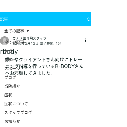
お問い合わせ
記事
全ての記事
カナメ整骨院スタッフ
全ての記事
2018年3月13日
読了時間: 1分
rbody
ケガ
様々なクライアントさん向けにトレー
グルメ
ニング指導を行っているR-BODYさん
スポーツ
へお邪魔してきました。
ブログ
当院紹介
症状
症状について
スタッフブログ
お知らせ