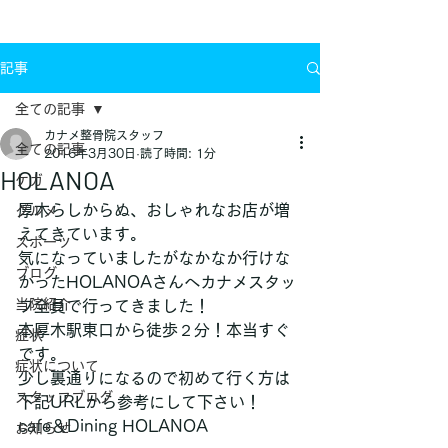
お問い合わせ
記事
全ての記事
カナメ整骨院スタッフ
全ての記事
2016年3月30日
読了時間: 1分
HOLANOA
ケガ
厚木らしからぬ、おしゃれなお店が増
グルメ
えてきています。
スポーツ
気になっていましたがなかなか行けな
ブログ
かったHOLANOAさんへカナメスタッ
当院紹介
フ全員で行ってきました！
本厚木駅東口から徒歩２分！本当すぐ
症状
です。
症状について
少し裏通りになるので初めて行く方は
スタッフブログ
下記URLから参考にして下さい！
cafe＆Dining HOLANOA
お知らせ