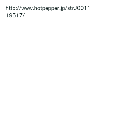
http://www.hotpepper.jp/strJ0011
19517/ 