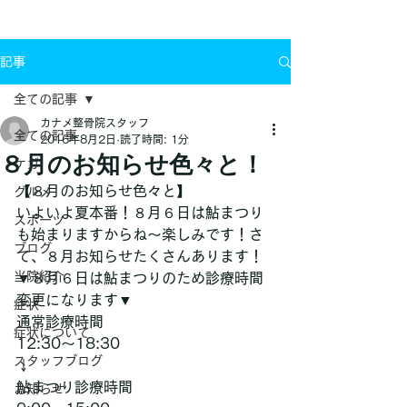
お問い合わせ
記事
全ての記事
カナメ整骨院スタッフ
全ての記事
2016年8月2日
読了時間: 1分
８月のお知らせ色々と！
ケガ
【８月のお知らせ色々と】
グルメ
いよいよ夏本番！８月６日は鮎まつり
スポーツ
も始まりますからね〜楽しみです！さ
ブログ
て、８月お知らせたくさんあります！
当院紹介
▼８月６日は鮎まつりのため診療時間
変更になります▼
症状
通常診療時間
症状について
12:30〜18:30
スタッフブログ
↓
鮎まつり診療時間
お知らせ