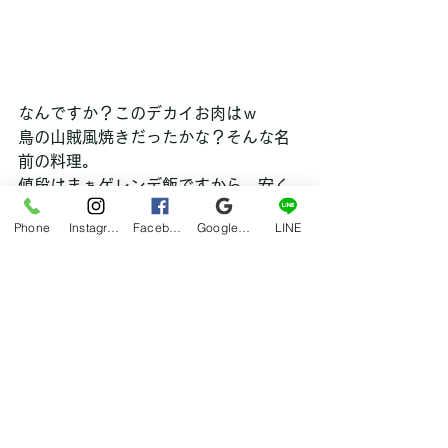
なんですか？このデカイお肉はｗ
鳥の山賊風焼きだったかな？そんな名
前の料理。
値段はまぁゲレンデ飯ですから、安く
はなかったですがいい味出してまし
Phone
Instagram
Facebook
Google マイビジネス
LINE
た！
晴天でサー！っと滑りたい方にはお勧
めのゲレンデでした♪
ちなみに僕はカメラマンなので写って
いる写真なかったですｗ
◆(・ω・)follow me on Twitter♪◆
スポーツ