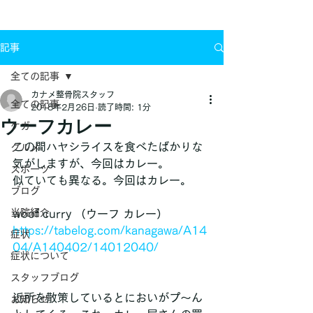
お問い合わせ
記事
全ての記事
カナメ整骨院スタッフ
全ての記事
2018年2月26日
読了時間: 1分
ウーフカレー
ケガ
この間ハヤシライスを食べたばかりな
グルメ
気がしますが、今回はカレー。
スポーツ
似ていても異なる。今回はカレー。
ブログ
当院紹介
woof curry （ウーフ カレー）
https://tabelog.com/kanagawa/A14
症状
04/A140402/14012040/
症状について
スタッフブログ
近所を散策しているとにおいがプ～ん
お知らせ