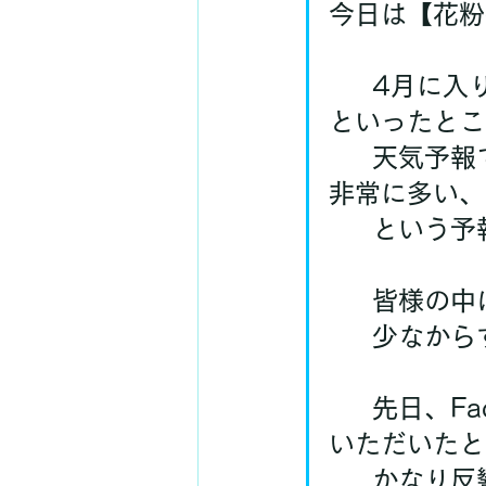
今日は【花粉
	4月に入り、都内は桜も満開になりまして、いよいよ春本番
といったとこ
	天気予報では、花粉悲惨・・・間違えました、花粉飛散量が
非常に多い、
	という
	皆様の
	少なか
	先日、Fa
いただいたと
	かなり