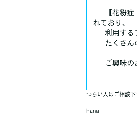
	【花粉症 x レボックス】は、多くの先生が様々な方法で試さ
れており、
	利用す
	たくさ
	ご興味
つらい人はご相談下
hana