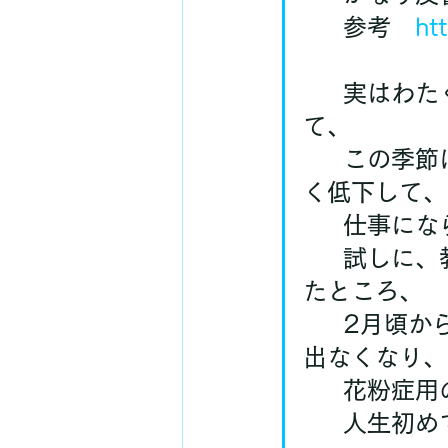
	参考　
ht
	実はわたくし、5歳頃から30年近く花粉症を患っていまし
て、
	この季節は、寝不足、酸素不足などにより、思考能力が著し
く低下して、
	仕事に
	試しに、教えていただいた方法でレボックスを掛けてもらっ
たところ、
	2月頃から施術をはじめて、3月に入る頃には花粉症の症状が
出なくなり、
	花粉症
	人生初