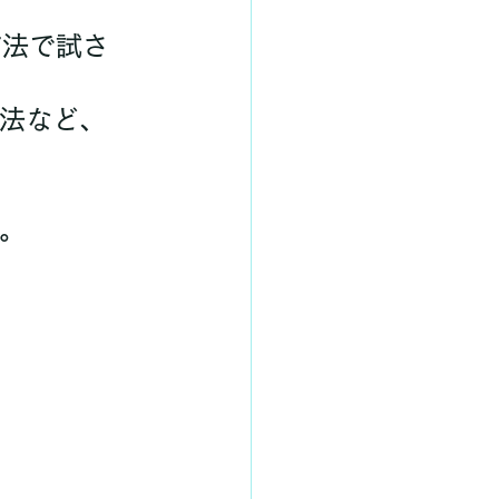
方法など、
。