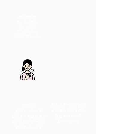
肘の状態が
悪くなる前に
チェック
を
行ってもらい
​安心できました
なんでボールを投げ
定期的な
ると痛みが出るのか
投球レッスンで
理由がわかって
以前よりも違和感が
​よかったです
無い状態でボールを
投げれています