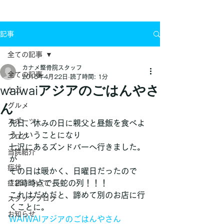
お問い合わせ
記事
全ての記事
カナメ整骨院スタッフ
全ての記事
2015年4月22日
読了時間: 1分
waiwaiアジアのごはんやさ
ケガ
ん
グルメ
スポーツ
先日、休みの日に親父と昼飯を食べよ
うということになり
ブログ
七沢にあるズンドバーへ行きました。
当院紹介
が
症状
その日は暖かく、日曜日だったので
12時時点で長蛇の列！！！
症状について
これはだめだと、諦めて別のお店に行
スタッフブログ
くことに。
お知らせ
WAIWAIアジアのごはんやさん