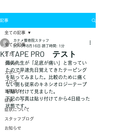
お問い合わせ
記事
全ての記事
カナメ整骨院スタッフ
全ての記事
2016年8月16日
読了時間: 1分
KT TAPE PRO テスト
ケガ
薩美先生が「足底が痛い」と言ってい
グルメ
たので早速先日覚えてきたテーピング
スポーツ
を貼ってみました。比較のために痛く
ブログ
ない側も従来のキネシオロジーテープ
当院紹介
を貼り付けて見ました。
下記の写真は貼り付けてから4日経った
症状
状態です。
症状について
スタッフブログ
お知らせ