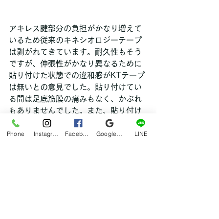
アキレス腱部分の負担がかなり増えて
いるため従来のキネシオロジーテープ
は剥がれてきています。耐久性もそう
ですが、伸張性がかなり異なるために
貼り付けた状態での違和感がKTテープ
は無いとの意見でした。貼り付けてい
る間は足底筋膜の痛みもなく、かぶれ
もありませんでした。また、貼り付け
ていただけですが自然と足底筋膜の痛
Phone
Instagram
Facebook
Google マイビジネス
LINE
みも軽減されていました。
KT TAPE PROは様々な効果が得られ
るテーピングなのでまた詳し話はまと
めてご案内しますが、今回は耐久性テ
ストの写真をご紹介しました。参考に
してみてください。
hana