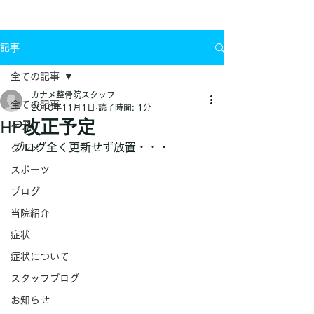
お問い合わせ
記事
全ての記事
カナメ整骨院スタッフ
全ての記事
2010年11月1日
読了時間: 1分
HP改正予定
ケガ
ブログ全く更新せず放置・・・
グルメ
スポーツ
ブログ
当院紹介
症状
症状について
スタッフブログ
お知らせ