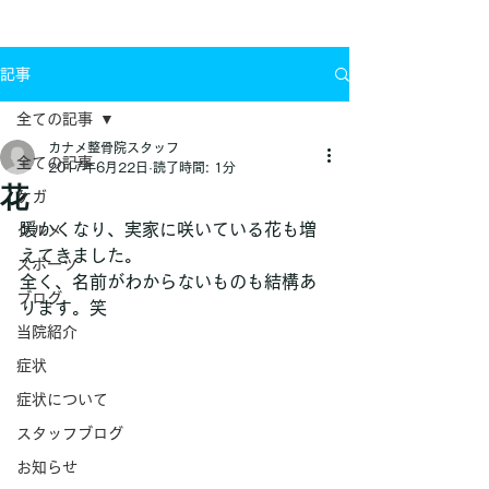
お問い合わせ
記事
全ての記事
カナメ整骨院スタッフ
全ての記事
2017年6月22日
読了時間: 1分
花
ケガ
暖かくなり、実家に咲いている花も増
グルメ
えてきました。
スポーツ
全く、名前がわからないものも結構あ
ブログ
ります。笑
当院紹介
症状
症状について
スタッフブログ
お知らせ