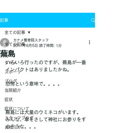
お問い合わせ
記事
全ての記事
カナメ整骨院スタッフ
全ての記事
2017年6月5日
読了時間: 1分
蕪島
ケガ
いろいろ行ったのですが、蕪島が一番
グルメ
インパクトはありましたかね。
スポーツ
ブログ
恐怖という意味で。。。。
当院紹介
症状
症状について
蕪島には大量のウミネコがいます。
スタッフブログ
みんな、傘をさして神社にお参りをす
るそうな。。。
お知らせ