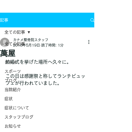
お問い合わせ
記事
全ての記事
カナメ整骨院スタッフ
全ての記事
2018年5月19日
読了時間: 1分
萬屋
ケガ
結婚式を挙げた場所へ久々に。
グルメ
スポーツ
この日は感謝祭と称してランチビュッ
ブログ
フェが行われていました。
当院紹介
症状
症状について
スタッフブログ
お知らせ