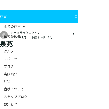
お問い合わせ
記事
全ての記事
カナメ整骨院スタッフ
全ての記事
2016年1月11日
読了時間: 1分
泉苑
ケガ
グルメ
スポーツ
ブログ
当院紹介
症状
症状について
スタッフブログ
お知らせ