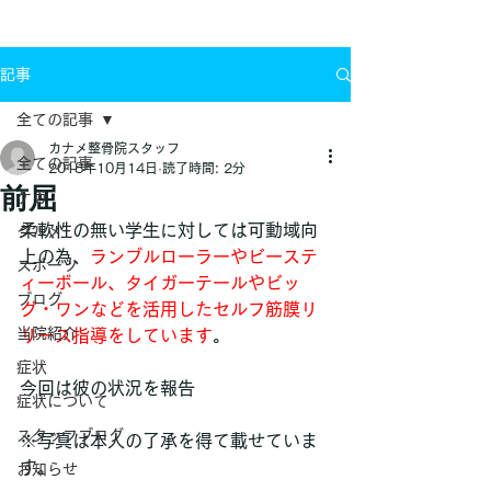
お問い合わせ
記事
全ての記事
カナメ整骨院スタッフ
全ての記事
2018年10月14日
読了時間: 2分
前屈
ケガ
柔軟性の無い学生に対しては可動域向
グルメ
上の為、
ランブルローラーやビーステ
スポーツ
ィーボール、タイガーテールやビッ
ブログ
グ・ワンなどを活用したセルフ筋膜リ
当院紹介
リース指導をしています
。
症状
今回は彼の状況を報告
症状について
スタッフブログ
※写真は本人の了承を得て載せていま
す。
お知らせ