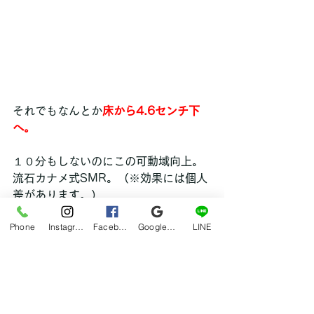
それでもなんとか
床から4.6センチ下
へ。
１０分もしないのにこの可動域向上。
流石カナメ式SMR。（※効果には個人
差があります。）
Phone
Instagram
Facebook
Google マイビジネス
LINE
 ［検証］通院があったときでセルフ筋
膜リリースを行った時に計測したもの
が下記です。
　　　　　　　　　　使用前　　　　
使用後　　可動域向上した長さ