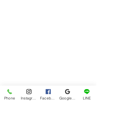
Phone
Instagram
Facebook
Google マイビジネス
LINE
観光地とまでは行かないですが、散歩
コースでこれだけ気持ちいい場所があ
るのは厚木の自慢です。
地元ですが、全く散歩なんてしたこと
なかったのに、コレをキッカケに回数