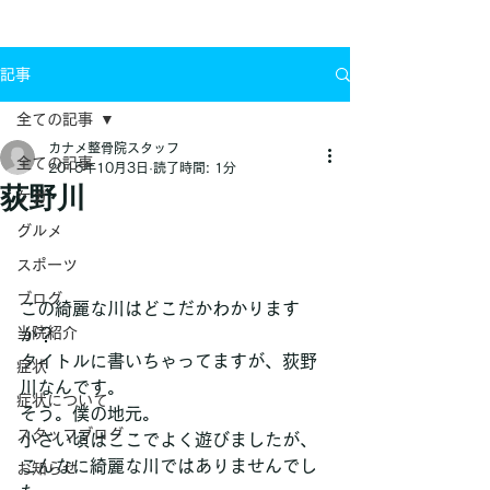
お問い合わせ
記事
全ての記事
カナメ整骨院スタッフ
全ての記事
2015年10月3日
読了時間: 1分
荻野川
ケガ
グルメ
スポーツ
ブログ
この綺麗な川はどこだかわかります
当院紹介
か？
タイトルに書いちゃってますが、荻野
症状
川なんです。
症状について
そう。僕の地元。
スタッフブログ
小さい頃はここでよく遊びましたが、
こんなに綺麗な川ではありませんでし
お知らせ