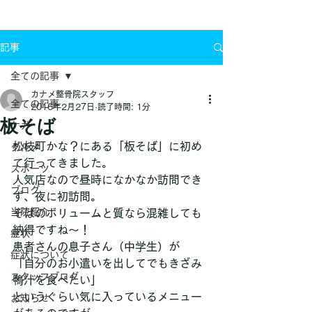
お問い合わせ
記事
全ての記事
カナメ整骨院スタッフ
全ての記事
2016年2月27日
読了時間: 1分
板そば
ケガ
松枝町かな？にある「板そば」に初め
グルメ
て行ってきました。
スポーツ
人気店なので昼時になかなか訪問でき
ブログ
ず、夜に初訪問。
当院紹介
そばのボリュームと質なら混雑しても
納得ですね～！
症状
患者さんの息子さん（中学生）が
症状について
「自分のお小遣いを出してでもきざみ
スタッフブログ
鴨汁を食べたい」
というぐらい気に入っているメニュー
お知らせ