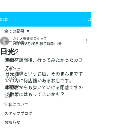
お問い合わせ
記事
全ての記事
カナメ整骨院スタッフ
全ての記事
2016年8月25日
読了時間: 1分
日光2
ケガ
東照宮訪問後、行ってみたかったカフ
グルメ
ェへ。
スポーツ
日光珈琲というお店。そのまんまです
ブログ
が市内に何店舗かあるお店です。
当院紹介
東照宮からも歩いていける距離ですの
で散策にはもってこいかも？
症状
症状について
スタッフブログ
お知らせ