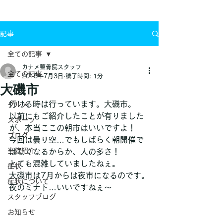
お問い合わせ
記事
全ての記事
カナメ整骨院スタッフ
全ての記事
2015年7月3日
読了時間: 1分
大磯市
ケガ
行ける時は行っています。大磯市。
グルメ
以前にもご紹介したことが有りました
スポーツ
が、本当ここの朝市はいいですよ！
ブログ
今回は曇り空…でもしばらく朝開催で
当院紹介
はなくなるからか、人の多さ！
とても混雑していましたねぇ。
症状
大磯市は7月からは夜市になるのです。
症状について
夜のミナト…いいですねぇ～
スタッフブログ
お知らせ