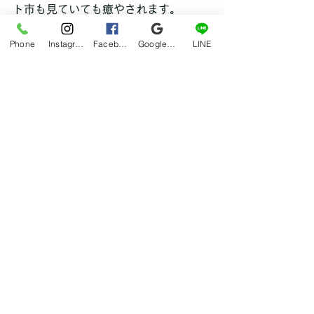
ト市も見ていても癒やされます。
まぁ、僕は結局「食い」に走りますけ
Phone
Instagram
Facebook
Google マイビジネス
LINE
どね。笑
写真はないですが、今回は「いりこ
飯」を購入して持ち帰りで食べまし
た。
美味しゅうございました！！
hana
ブログ