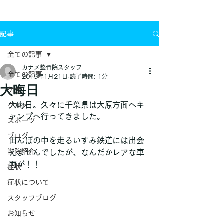
お問い合わせ
記事
全ての記事
カナメ整骨院スタッフ
全ての記事
2019年1月21日
読了時間: 1分
大晦日
ケガ
大晦日。久々に千葉県は大原方面へキ
グルメ
ャンプへ行ってきました。
スポーツ
ブログ
田んぼの中を走るいすみ鉄道には出会
当院紹介
えませんでしたが、なんだかレアな車
両が！！
症状
症状について
スタッフブログ
お知らせ