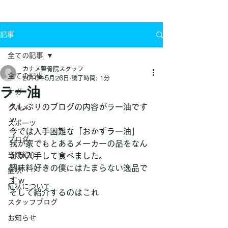
お問い合わせ
記事
全ての記事
カナメ整骨院スタッフ
全ての記事
2010年5月26日
読了時間: 1分
ラー油
ケガ
久しぶりのブログの内容がラー油です
グルメ
ｗ
スポーツ
今では入手困難な「おかずラー油」
ブログ
我が家でもとあるメーカーの品をなん
当院紹介
とか入手して食べました。
調味料好きの僕にはたまらない逸品で
症状
すｗ
症状について
そして紹介するのはこれ
スタッフブログ
お知らせ