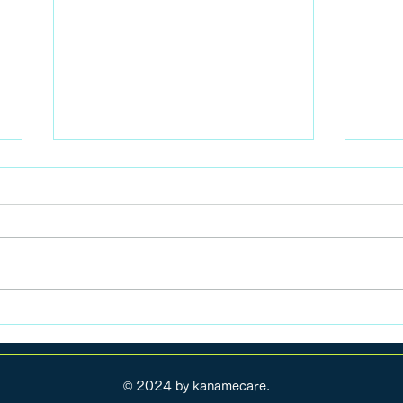
サボり気味なアメブロとイン
スタ。。。
おはようございます！お久しぶり
です。どうも、僕です（汗） 先
予約
日、患者さんがブログをチェック
していてくれたことを知り、全然
更新していないためにとりあえず
生存確認ブログです。 僕は元気
ですｗ たまには、近況報告がて
らに、ブログ投稿したいと思いま
© 2024 by kanamecare.
すね！ どうぞよろしく(^^)