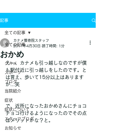
お問い合わせ
記事
全ての記事
カナメ整骨院スタッフ
全ての記事
2017年4月30日
読了時間: 1分
おかめ
ケガ
え〜、カナメも引っ越しなのですが僕
グルメ
も駅付近に引っ越しをしたのです。と
スポーツ
は言え、歩いて15分以上はあります
ブログ
が…笑
当院紹介
症状
で、近所になったおかめさんにチョコ
症状について
チョコ行けるようになったのでその点
スタッフブログ
はメリットかな？と。
お知らせ