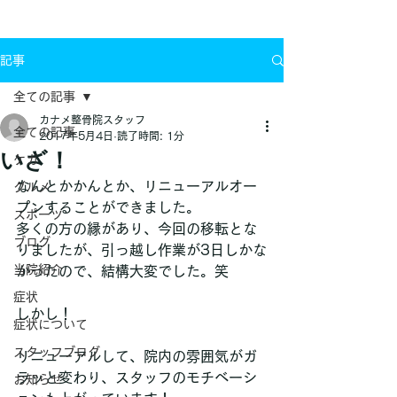
お問い合わせ
記事
全ての記事
カナメ整骨院スタッフ
全ての記事
2017年5月4日
読了時間: 1分
いざ！
ケガ
なんとかかんとか、リニューアルオー
グルメ
プンすることができました。
スポーツ
多くの方の縁があり、今回の移転とな
ブログ
りましたが、引っ越し作業が3日しかな
当院紹介
かったので、結構大変でした。笑
症状
しかし！
症状について
スタッフブログ
リニューアルして、院内の雰囲気がガ
ラッと変わり、スタッフのモチベーシ
お知らせ