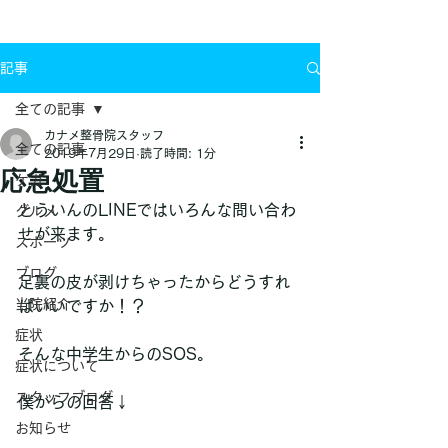
お問い合わせ
記事
全ての記事
カナメ整骨院スタッフ
全ての記事
2019年7月29日
読了時間: 1分
応急処置
ケガ
とういんのLINEではいろんな問い合わ
グルメ
せが来ます。
スポーツ
ブログ
足裏の皮が剥けちゃったからどうすれ
当院紹介
ばいいですか！？
症状
そんな中学生からのSOS。
症状について
スタッフブログ
僕からの回答↓
お知らせ