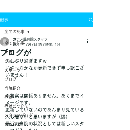
お問い合わせ
記事
全ての記事
カナメ整骨院スタッフ
全ての記事
2011年7月7日
読了時間: 1分
ブログが
ケガ
久しぶり過ぎますｗ
グルメ
いや～なかなか更新できず申し訳ござ
スポーツ
いません！
ブログ
当院紹介
※警察は関係ありません。あくまでイ
症状
メージです。
症状について
更新していないのであんまり見ている
スタッフブログ
人も居ないと思いますが（爆）
最近の当院の状況としては新しいスタ
お知らせ