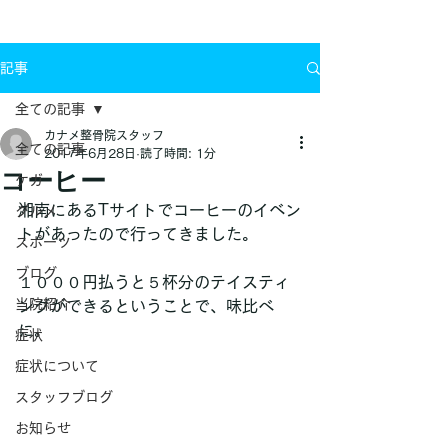
お問い合わせ
記事
全ての記事
カナメ整骨院スタッフ
全ての記事
2017年6月28日
読了時間: 1分
コーヒー
ケガ
湘南にあるTサイトでコーヒーのイベン
グルメ
トがあったので行ってきました。
スポーツ
ブログ
１０００円払うと５杯分のテイスティ
当院紹介
ングができるということで、味比べ
に。
症状
症状について
スタッフブログ
お知らせ