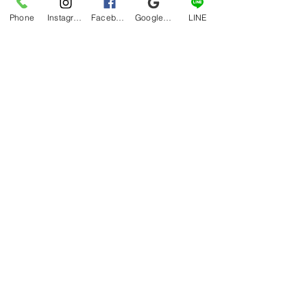
Phone
Instagram
Facebook
Google マイビジネス
LINE
天気も良く、全国各地からロースター
さんが集まり、新鮮な豆や珍しい豆な
どを提供していただきました。