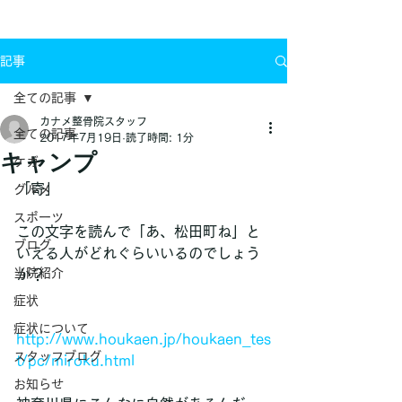
お問い合わせ
記事
全ての記事
カナメ整骨院スタッフ
全ての記事
2017年7月19日
読了時間: 1分
キャンプ
ケガ
「寄」
グルメ
スポーツ
この文字を読んで「あ、松田町ね」と
ブログ
いえる人がどれぐらいいるのでしょう
当院紹介
か？
症状
症状について
http://www.houkaen.jp/houkaen_tes
スタッフブログ
t/pc/miroku.html
お知らせ