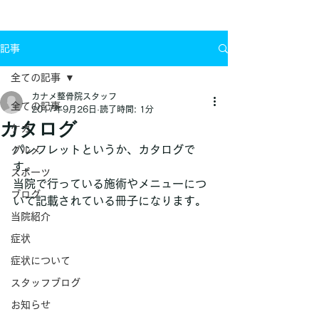
お問い合わせ
記事
全ての記事
カナメ整骨院スタッフ
全ての記事
2017年9月26日
読了時間: 1分
カタログ
ケガ
パンフレットというか、カタログで
グルメ
す。
スポーツ
当院で行っている施術やメニューにつ
ブログ
いて記載されている冊子になります。
当院紹介
症状
症状について
スタッフブログ
お知らせ