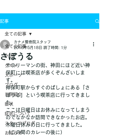
お問い合わせ
記事
全ての記事
カナメ整骨院スタッフ
全ての記事
2016年5月18日
読了時間: 1分
さぼうる
ケガ
サラリーマンの街、神田にほど近い神
グルメ
保町には喫茶店が多くぞんざいしま
スポーツ
す。
ブログ
神保町駅からすぐのばしょにある「さ
当院紹介
ぼうる」という喫茶店に行ってきまし
た。
症状
ここは日曜日はお休みになってしまう
症状について
のでなかなか訪問できなかったお店。
スタッフブログ
木曜日休みの日に行ってきました。
（この間のカレーの後に）
お知らせ