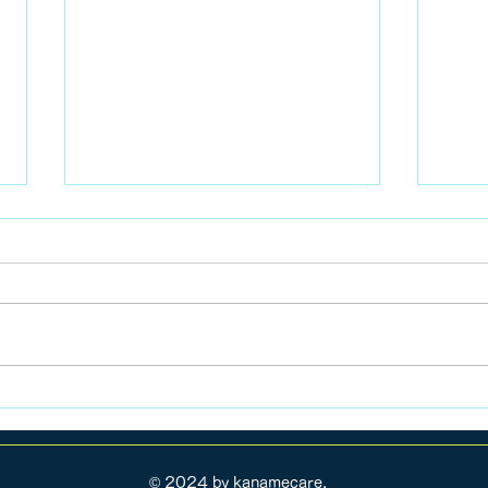
これ
本厚木南口焼肉やっちゃん
© 2024 by kanamecare.