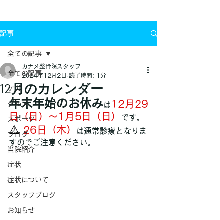
お問い合わせ
記事
全ての記事
カナメ整骨院スタッフ
全ての記事
2024年12月2日
読了時間: 1分
12月のカレンダー
ケガ
年末年始のお休み
12月29
グルメ
は
日（日）～1月5日（日）
です。
スポーツ
⚠ 
26日（木）
は通常診療となりま
ブログ
すのでご注意ください。
当院紹介
症状
症状について
スタッフブログ
お知らせ