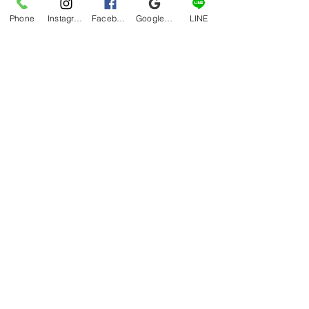
Phone
Instagram
Facebook
Google マイビジネス
LINE
コメント
７月のカレンダー
５月のカレンダ
コメントを追加…