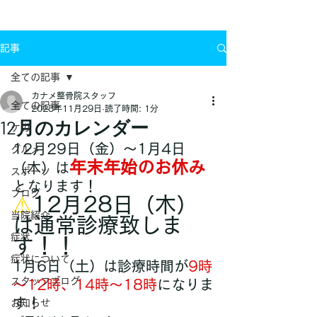
お問い合わせ
記事
全ての記事
カナメ整骨院スタッフ
全ての記事
2023年11月29日
読了時間: 1分
12月のカレンダー
ケガ
12月29日（金）～1月4日
グルメ
年末年始のお休み
（木）は
スポーツ
となります！
ブログ
⚠
12月28日（木）
当院紹介
は通常診療致しま
症状
す！！
症状について
1月6日（土）は診療時間が
9時
スタッフブログ
～12時、14時～18時
になりま
す！
お知らせ