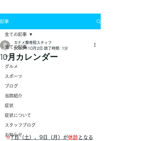
お問い合わせ
記事
全ての記事
カナメ整骨院スタッフ
全ての記事
2023年10月2日
読了時間: 1分
10月カレンダー
ケガ
グルメ
スポーツ
ブログ
当院紹介
症状
症状について
スタッフブログ
お知らせ
※
7日（土）、9日（月）が
休診
となる