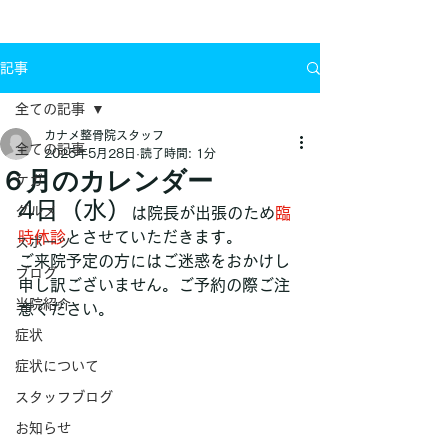
お問い合わせ
記事
全ての記事
カナメ整骨院スタッフ
全ての記事
2025年5月28日
読了時間: 1分
６月のカレンダー
ケガ
4日（水）
グルメ
は院長が出張のため
臨
時休診
とさせていただきます。
スポーツ
ご来院予定の方にはご迷惑をおかけし
ブログ
申し訳ございません。ご予約の際ご注
当院紹介
意ください。
症状
症状について
スタッフブログ
お知らせ