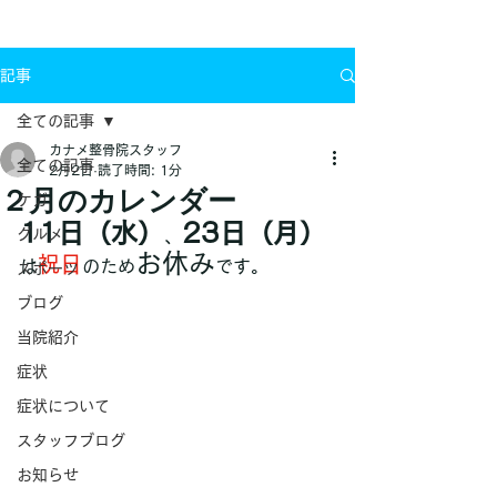
お問い合わせ
記事
全ての記事
カナメ整骨院スタッフ
全ての記事
2月2日
読了時間: 1分
２月のカレンダー
ケガ
11日（水）
23日（月）
グルメ
、
お休み
祝日
は
のため
です。
スポーツ
ブログ
当院紹介
症状
症状について
スタッフブログ
お知らせ