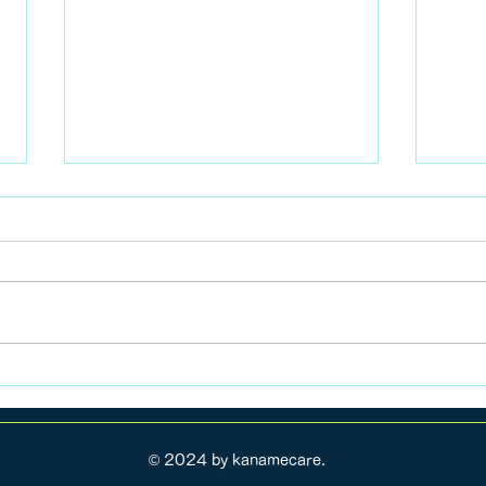
サボり気味なアメブロとイン
スタ。。。
おはようございます！お久しぶり
です。どうも、僕です（汗） 先
予約
日、患者さんがブログをチェック
していてくれたことを知り、全然
更新していないためにとりあえず
生存確認ブログです。 僕は元気
ですｗ たまには、近況報告がて
らに、ブログ投稿したいと思いま
© 2024 by kanamecare.
すね！ どうぞよろしく(^^)