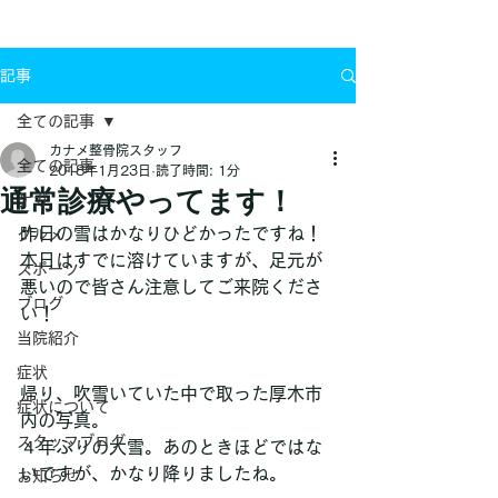
お問い合わせ
記事
全ての記事
カナメ整骨院スタッフ
全ての記事
2018年1月23日
読了時間: 1分
通常診療やってます！
ケガ
昨日の雪はかなりひどかったですね！
グルメ
本日はすでに溶けていますが、足元が
スポーツ
悪いので皆さん注意してご来院くださ
ブログ
い！
当院紹介
症状
帰り、吹雪いていた中で取った厚木市
症状について
内の写真。
スタッフブログ
４年ぶりの大雪。あのときほどではな
いですが、かなり降りましたね。
お知らせ