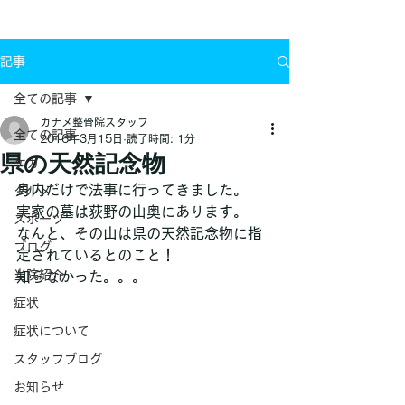
お問い合わせ
記事
全ての記事
カナメ整骨院スタッフ
全ての記事
2016年3月15日
読了時間: 1分
県の天然記念物
ケガ
身内だけで法事に行ってきました。
グルメ
実家の墓は荻野の山奥にあります。
スポーツ
なんと、その山は県の天然記念物に指
ブログ
定されているとのこと！
当院紹介
知らなかった。。。
症状
症状について
スタッフブログ
お知らせ