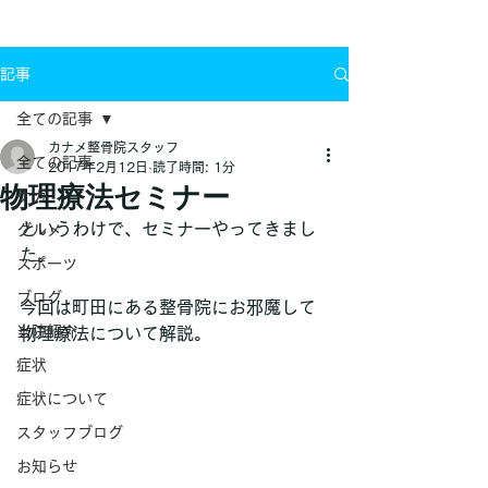
お問い合わせ
記事
全ての記事
カナメ整骨院スタッフ
全ての記事
2017年2月12日
読了時間: 1分
物理療法セミナー
ケガ
というわけで、セミナーやってきまし
グルメ
た。
スポーツ
ブログ
今回は町田にある整骨院にお邪魔して
当院紹介
物理療法について解説。
症状
症状について
スタッフブログ
お知らせ