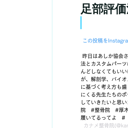
足部評価
 この投稿をInstag
昨日はあしか協会
法とカスタムパーツ
んどしなくてもいい
が、解剖学、バイオ
に基づく考え方も盛
にくる先生たちのポ
していきたいと思い
院　#整骨院　#厚
履いてるってよ　#
 カナメ整骨院
(@k