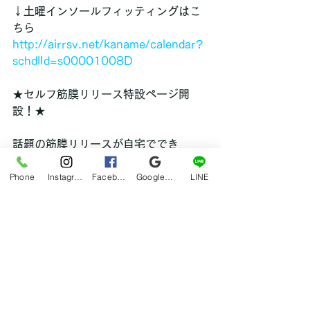
↓土曜インソールフィッティングはこ
ちら
http://airrsv.net/kaname/calendar?
schdlId=s00001008D
★セルフ筋膜リリース特設ページ開
設！★
話題の筋膜リリースが自宅ででき
る！？可動域改善やストレッチ効果を
Phone
Instagram
Facebook
Google マイビジネス
LINE
高めるために必須なツールであるラン
ブルローラーとタイガーテールを使用
した独自のセルフ筋膜リリーステクニ
ック。カナメ整骨院でご購入された方
には無料で指導（通院中の方）！
↓↓↓特設ページはこちら↓↓↓↓
http://smc.kanamecare.com/