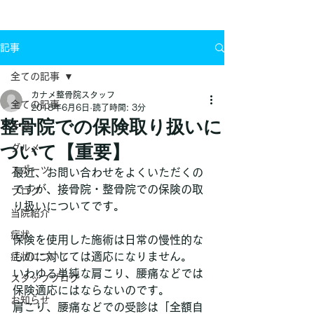
お問い合わせ
記事
全ての記事
カナメ整骨院スタッフ
全ての記事
2018年6月6日
読了時間: 3分
整骨院での保険取り扱いに
ケガ
ついて【重要】
グルメ
スポーツ
最近、お問い合わせをよくいただくの
ですが、接骨院・整骨院での保険の取
ブログ
り扱いについてです。
当院紹介
症状
保険を使用した施術は日常の慢性的な
ものに対しては適応になりません。
症状について
いわゆる単純な肩こり、腰痛などでは
スタッフブログ
保険適応にはならないのです。
お知らせ
肩こり、腰痛などでの受診は「全額自