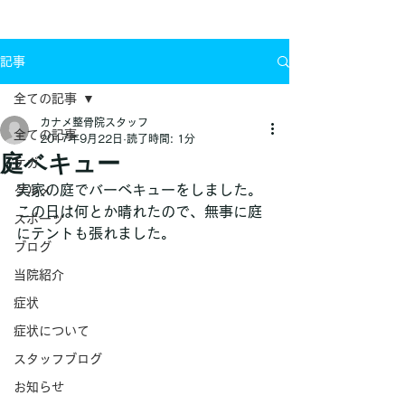
お問い合わせ
記事
全ての記事
カナメ整骨院スタッフ
全ての記事
2017年9月22日
読了時間: 1分
庭ベキュー
ケガ
実家の庭でバーベキューをしました。
グルメ
この日は何とか晴れたので、無事に庭
スポーツ
にテントも張れました。
ブログ
当院紹介
症状
症状について
スタッフブログ
お知らせ