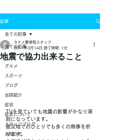
お問い合わせ
記事
全ての記事
カナメ整骨院スタッフ
全ての記事
2011年3月14日
読了時間: 1分
地震で協力出来ること
ケガ
グルメ
スポーツ
ブログ
当院紹介
症状
TVを見ていても地震の影響がかなり深
症状について
刻になっています。
スタッフブログ
被災地でのひとりでも多くの無事を祈
お知らせ
ります。