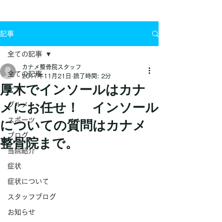
お問い合わせ
記事
全ての記事
カナメ整骨院スタッフ
全ての記事
2017年11月21日
読了時間: 2分
厚木でインソールはカナ
ケガ
メにお任せ！ インソール
グルメ
スポーツ
についての質問はカナメ
ブログ
整骨院まで。
当院紹介
症状
症状について
スタッフブログ
お知らせ