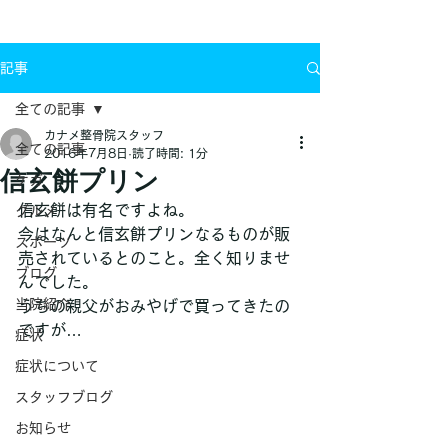
お問い合わせ
記事
全ての記事
カナメ整骨院スタッフ
全ての記事
2016年7月8日
読了時間: 1分
信玄餅プリン
ケガ
信玄餅は有名ですよね。
グルメ
今はなんと信玄餅プリンなるものが販
スポーツ
売されているとのこと。全く知りませ
ブログ
んでした。
当院紹介
うちの親父がおみやげで買ってきたの
ですが…
症状
症状について
スタッフブログ
お知らせ