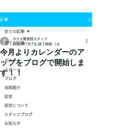
お問い合わせ
記事
全ての記事
カナメ整骨院スタッフ
全ての記事
2023年7月7日
読了時間: 1分
今月よりカレンダーのア
ケガ
ップをブログで開始しま
グルメ
スポーツ
す！！
ブログ
当院紹介
症状
症状について
スタッフブログ
お知らせ