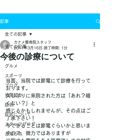
お問い合わせ
記事
全ての記事
カナメ整骨院スタッフ
全ての記事
2011年3月16日
読了時間: 1分
今後の診療について
ケガ
グルメ
スポーツ
当面、当院では節電にて診療を行って
ブログ
おります。
当院紹介
久しぶりに来院された方は「あれ？暗
くない？」と
症状
感じるかもしれませんが、その点はご
症状について
了承下さい！
スタッフブログ
今できることは節電ぐらいかと思いま
すので、微力ではありますが
お知らせ