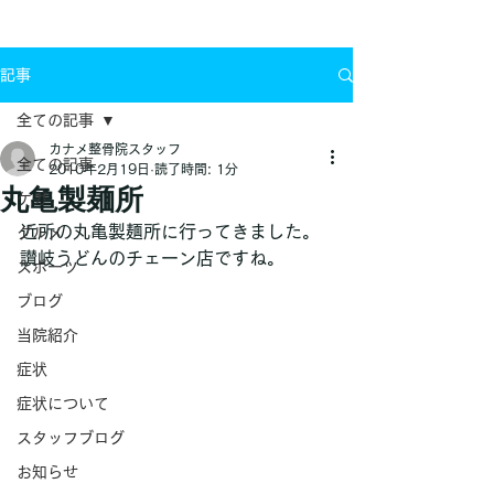
お問い合わせ
記事
全ての記事
カナメ整骨院スタッフ
全ての記事
2010年2月19日
読了時間: 1分
丸亀製麺所
ケガ
近所の丸亀製麺所に行ってきました。
グルメ
讃岐うどんのチェーン店ですね。
スポーツ
ブログ
当院紹介
症状
症状について
スタッフブログ
お知らせ